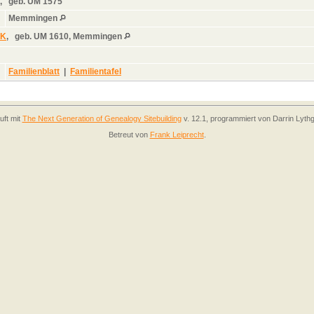
,
geb.
UM 1575
Memmingen
NK
,
geb.
UM 1610, Memmingen
Familienblatt
|
Familientafel
uft mit
The Next Generation of Genealogy Sitebuilding
v. 12.1, programmiert von Darrin Lyth
Betreut von
Frank Leiprecht
.