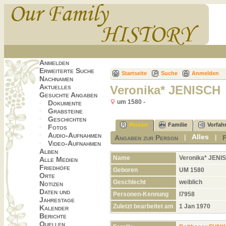
Anmelden
Erweiterte Suche
Startseite
Suche
Anmelden
Nachnamen
Aktuelles
Veronika* JENISCH
Gesuchte Angaben
um 1580 -
Dokumente
Grabsteine
Geschichten
Person
Familie
Vorfah
Fotos
Audio-Aufnahmen
Alles
Angaben zur Person
|
|
Video-Aufnahmen
Alben
Name
Veronika*
JENI
Alle Medien
Friedhöfe
Geboren
UM 1580
Orte
Geschlecht
weiblich
Notizen
Daten und
Personen-Kennung
I7958
Jahrestage
Zuletzt bearbeitet am
1 Jan 1970
Kalender
Berichte
Quellen