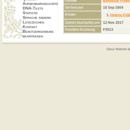
Familie
Balthasar FUNK
Aufbewahrungsorte
Verheiratet
10 Sep 1604
DNA-Tests
Statistik
Kinder
1.
Helena FU
Sprache ändern
Lesezeichen
Zuletzt bearbeitet am
12 Nov 2017
Kontakt
Familien-Kennung
F3023
Benutzerkennung
beantragen
Diese Website lä