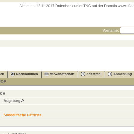
Aktuelles:
12.11.2017 Datenbank unter TNG auf der Domain www.süddeut
Vorname:
ren
Nachkommen
Verwandtschaft
Zeitstrahl
Anmerkung
PDF
SCH
Augsburg
Süddeutsche Patrizier