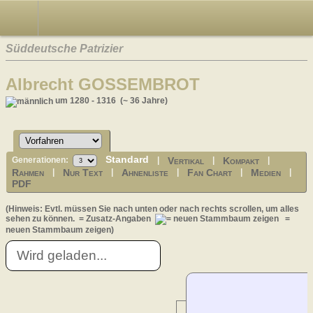
Süddeutsche Patrizier
Albrecht GOSSEMBROT
um 1280 - 1316 (~ 36 Jahre)
Standard
Vertikal
Kompakt
Generationen:
|
|
|
Rahmen
Nur Text
Ahnenliste
Fan Chart
Medien
|
|
|
|
|
PDF
(Hinweis: Evtl. müssen Sie nach unten oder nach rechts scrollen, um alles
sehen zu können.
= Zusatz-Angaben
=
neuen Stammbaum zeigen)
Wird geladen...