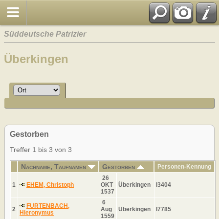
Süddeutsche Patrizier
Überkingen
Gestorben
Treffer 1 bis 3 von 3
Nachname, Taufnamen
Gestorben
Personen-Kennung
26
1
EHEM, Christoph
OKT
Überkingen
I3404
1537
6
FURTENBACH,
2
Aug
Überkingen
I7785
Hieronymus
1559