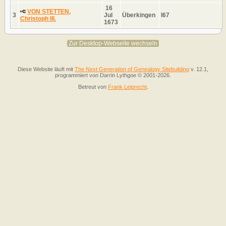
16
VON STETTEN,
3
Jul
Überkingen
I67
Christoph III.
1673
Zur Desktop-Webseite wechseln
Diese Website läuft mit
The Next Generation of Genealogy Sitebuilding
v. 12.1,
programmiert von Darrin Lythgoe © 2001-2026.
Betreut von
Frank Leiprecht
.