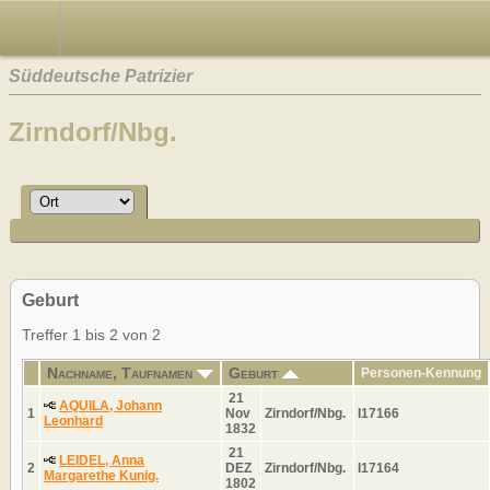
Süddeutsche Patrizier
Zirndorf/Nbg.
Geburt
Treffer 1 bis 2 von 2
Nachname, Taufnamen
Geburt
Personen-Kennung
21
AQUILA, Johann
1
Nov
Zirndorf/Nbg.
I17166
Leonhard
1832
21
LEIDEL, Anna
2
DEZ
Zirndorf/Nbg.
I17164
Margarethe Kunig.
1802