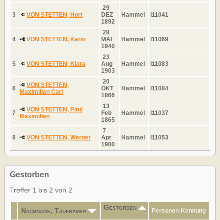
29
3
VON STETTEN, Hort
DEZ
Hammel
I11041
1892
28
4
VON STETTEN, Karin
MAI
Hammel
I11069
1940
23
5
VON STETTEN, Klara
Aug
Hammel
I11083
1903
20
VON STETTEN,
6
OKT
Hammel
I11084
Maximilian Carl
1866
13
VON STETTEN, Paul
7
Feb
Hammel
I11037
Maximilian
1865
7
8
VON STETTEN, Werner
Apr
Hammel
I11053
1900
Gestorben
Treffer 1 bis 2 von 2
Gestorben
Nachname, Taufnamen
Personen-Kennung