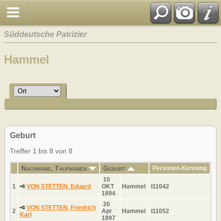
Süddeutsche Patrizier
Hammel
Geburt
Treffer 1 bis 8 von 8
Nachname, Taufnamen
Geburt
Personen-Kennung
10
1
VON STETTEN, Eduard
OKT
Hammel
I11042
1894
20
VON STETTEN, Friedrich
2
Apr
Hammel
I11052
Karl
1897