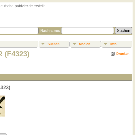
sche-patrizier.de erstellt
Nachname:
Suchen
Medien
Info
 (F4323)
Drucken
4323)