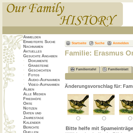
Anmelden
Erweiterte Suche
Startseite
Suche
Anmelden
Nachnamen
Aktuelles
Familie: Erasmus 
Gesuchte Angaben
Dokumente
Grabsteine
Familientafel
Familienblatt
Geschichten
Fotos
Audio-Aufnahmen
Video-Aufnahmen
Änderungsvorschlag für: Fam
Alben
Alle Medien
Friedhöfe
Orte
Notizen
Daten und
Jahrestage
Kalender
Berichte
Bitte helfe mit Spameinträge
Quellen