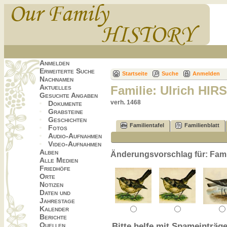
Anmelden
Erweiterte Suche
Startseite
Suche
Anmelden
Nachnamen
Aktuelles
Familie: Ulrich H
Gesuchte Angaben
verh. 1468
Dokumente
Grabsteine
Geschichten
Familientafel
Familienblatt
Fotos
Audio-Aufnahmen
Video-Aufnahmen
Alben
Änderungsvorschlag für: Fa
Alle Medien
Friedhöfe
Orte
Notizen
Daten und
Jahrestage
Kalender
Berichte
Quellen
Bitte helfe mit Spameinträge