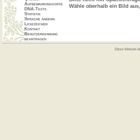
Aufbewahrungsorte
Wähle oberhalb ein Bild aus
DNA-Tests
Statistik
Sprache ändern
Lesezeichen
Kontakt
Benutzerkennung
beantragen
Diese Website lä