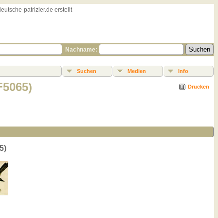
sche-patrizier.de erstellt
Nachname:
Suchen
Medien
Info
F5065)
Drucken
5)