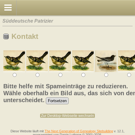
Süddeutsche Patrizier
Kontakt
Bitte helfe mit Spameinträge zu reduzieren.
Wähle oberhalb ein Bild aus, das sich von de
unterscheidet.
Zur Desktop-Webseite wechseln
Diese Website läuft mit
The Next Generation of Genealogy Sitebuilding
v. 12.1,
programmiert von Darrin Lythgoe © 2001-2026.