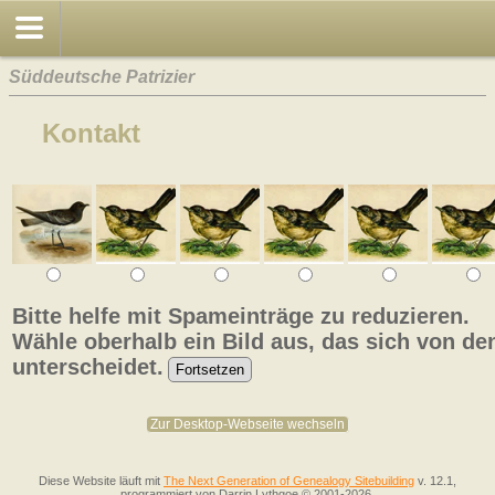
Süddeutsche Patrizier
Kontakt
Bitte helfe mit Spameinträge zu reduzieren.
Wähle oberhalb ein Bild aus, das sich von de
unterscheidet.
Zur Desktop-Webseite wechseln
Diese Website läuft mit
The Next Generation of Genealogy Sitebuilding
v. 12.1,
programmiert von Darrin Lythgoe © 2001-2026.