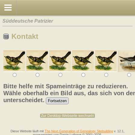
Süddeutsche Patrizier
Kontakt
Bitte helfe mit Spameinträge zu reduzieren.
Wähle oberhalb ein Bild aus, das sich von de
unterscheidet.
Zur Desktop-Webseite wechseln
Diese Website läuft mit
The Next Generation of Genealogy Sitebuilding
v. 12.1,
programmiert von Darrin Lythgoe © 2001-2026.