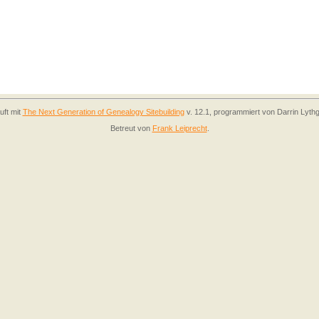
uft mit
The Next Generation of Genealogy Sitebuilding
v. 12.1, programmiert von Darrin Lyth
Betreut von
Frank Leiprecht
.