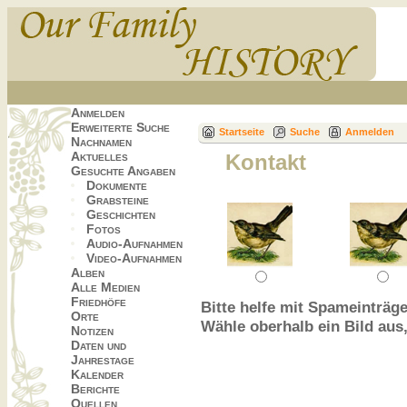
Anmelden
Erweiterte Suche
Startseite
Suche
Anmelden
Nachnamen
Aktuelles
Kontakt
Gesuchte Angaben
Dokumente
Grabsteine
Geschichten
Fotos
Audio-Aufnahmen
Video-Aufnahmen
Alben
Alle Medien
Friedhöfe
Bitte helfe mit Spameinträge
Orte
Wähle oberhalb ein Bild aus
Notizen
Daten und
Jahrestage
Kalender
Berichte
Quellen