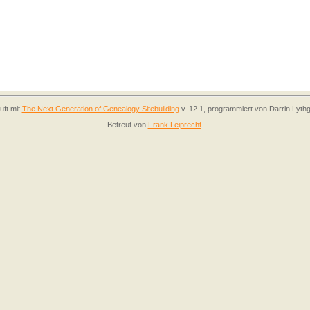
uft mit
The Next Generation of Genealogy Sitebuilding
v. 12.1, programmiert von Darrin Lyth
Betreut von
Frank Leiprecht
.