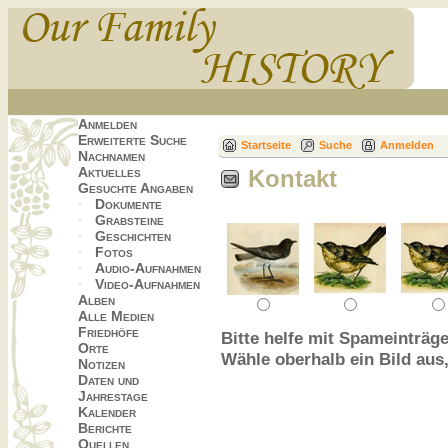
Anmelden
Erweiterte Suche
Startseite
Suche
Anmelden
Nachnamen
Aktuelles
Kontakt
Gesuchte Angaben
Dokumente
Grabsteine
Geschichten
Fotos
Audio-Aufnahmen
Video-Aufnahmen
Alben
Alle Medien
Friedhöfe
Bitte helfe mit Spameinträge
Orte
Wähle oberhalb ein Bild aus
Notizen
Daten und
Jahrestage
Kalender
Berichte
Quellen