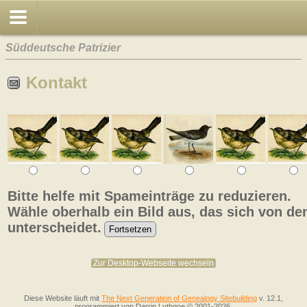
Süddeutsche Patrizier
Kontakt
Bitte helfe mit Spameinträge zu reduzieren.
Wähle oberhalb ein Bild aus, das sich von de
unterscheidet.
Zur Desktop-Webseite wechseln
Diese Website läuft mit
The Next Generation of Genealogy Sitebuilding
v. 12.1,
programmiert von Darrin Lythgoe © 2001-2026.