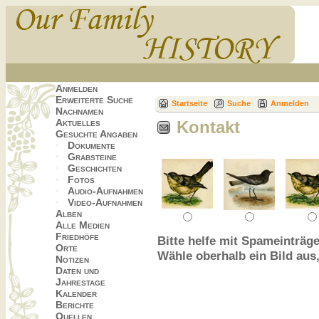
Anmelden
Erweiterte Suche
Startseite
Suche
Anmelden
Nachnamen
Aktuelles
Kontakt
Gesuchte Angaben
Dokumente
Grabsteine
Geschichten
Fotos
Audio-Aufnahmen
Video-Aufnahmen
Alben
Alle Medien
Friedhöfe
Bitte helfe mit Spameinträge
Orte
Wähle oberhalb ein Bild aus
Notizen
Daten und
Jahrestage
Kalender
Berichte
Quellen