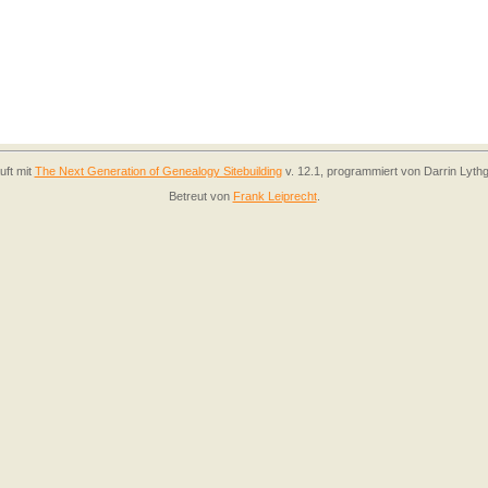
uft mit
The Next Generation of Genealogy Sitebuilding
v. 12.1, programmiert von Darrin Lyth
Betreut von
Frank Leiprecht
.