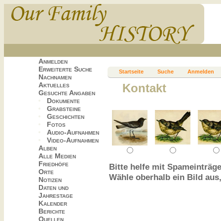
Anmelden
Erweiterte Suche
Startseite
Suche
Anmelden
Nachnamen
Aktuelles
Kontakt
Gesuchte Angaben
Dokumente
Grabsteine
Geschichten
Fotos
Audio-Aufnahmen
Video-Aufnahmen
Alben
Alle Medien
Friedhöfe
Bitte helfe mit Spameinträge
Orte
Wähle oberhalb ein Bild aus
Notizen
Daten und
Jahrestage
Kalender
Berichte
Quellen