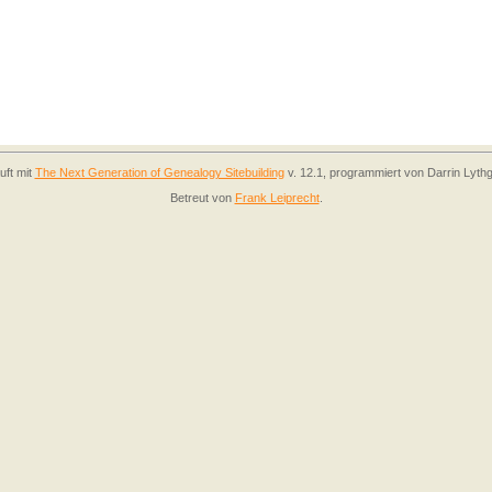
uft mit
The Next Generation of Genealogy Sitebuilding
v. 12.1, programmiert von Darrin Lyth
Betreut von
Frank Leiprecht
.