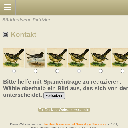
Süddeutsche Patrizier
Kontakt
Bitte helfe mit Spameinträge zu reduzieren.
Wähle oberhalb ein Bild aus, das sich von de
unterscheidet.
Zur Desktop-Webseite wechseln
Diese Website läuft mit
The Next Generation of Genealogy Sitebuilding
v. 12.1,
programmiert von Darrin Lythgoe © 2001-2026.