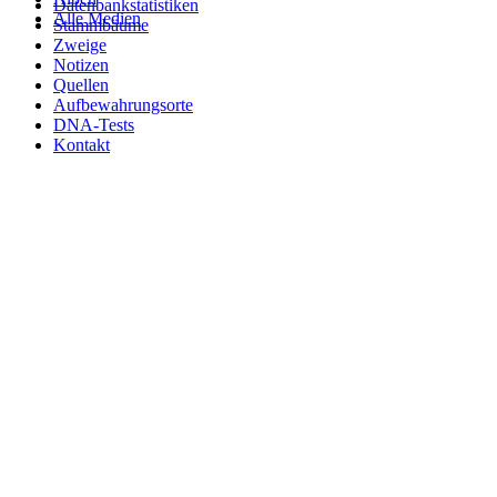
Datenbankstatistiken
Alle Medien
Stammbäume
Zweige
Notizen
Quellen
Aufbewahrungsorte
DNA-Tests
Kontakt