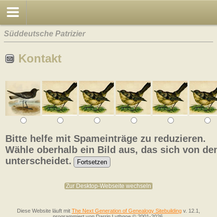
Süddeutsche Patrizier
Kontakt
Bitte helfe mit Spameinträge zu reduzieren.
Wähle oberhalb ein Bild aus, das sich von de
unterscheidet.
Zur Desktop-Webseite wechseln
Diese Website läuft mit
The Next Generation of Genealogy Sitebuilding
v. 12.1,
programmiert von Darrin Lythgoe © 2001-2026.