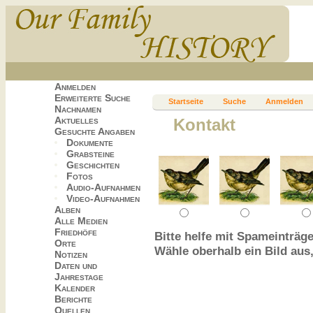
Anmelden
Erweiterte Suche
Startseite
Suche
Anmelden
Nachnamen
Aktuelles
Kontakt
Gesuchte Angaben
Dokumente
Grabsteine
Geschichten
Fotos
Audio-Aufnahmen
Video-Aufnahmen
Alben
Alle Medien
Friedhöfe
Bitte helfe mit Spameinträge
Orte
Wähle oberhalb ein Bild aus
Notizen
Daten und
Jahrestage
Kalender
Berichte
Quellen