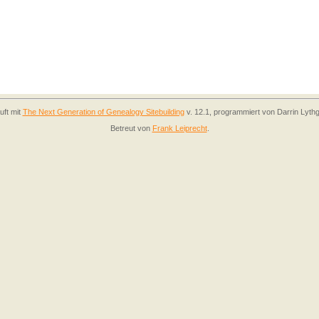
uft mit
The Next Generation of Genealogy Sitebuilding
v. 12.1, programmiert von Darrin Lyth
Betreut von
Frank Leiprecht
.