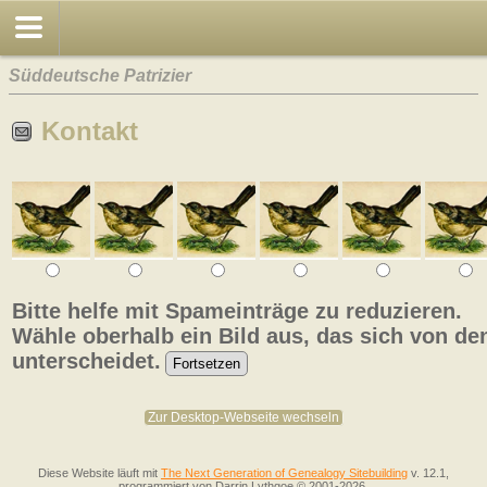
Süddeutsche Patrizier
Kontakt
Bitte helfe mit Spameinträge zu reduzieren.
Wähle oberhalb ein Bild aus, das sich von de
unterscheidet.
Zur Desktop-Webseite wechseln
Diese Website läuft mit
The Next Generation of Genealogy Sitebuilding
v. 12.1,
programmiert von Darrin Lythgoe © 2001-2026.