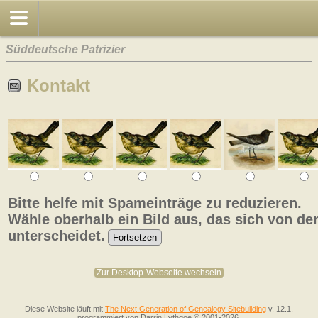
Süddeutsche Patrizier
Kontakt
Bitte helfe mit Spameinträge zu reduzieren.
Wähle oberhalb ein Bild aus, das sich von de
unterscheidet.
Zur Desktop-Webseite wechseln
Diese Website läuft mit
The Next Generation of Genealogy Sitebuilding
v. 12.1,
programmiert von Darrin Lythgoe © 2001-2026.