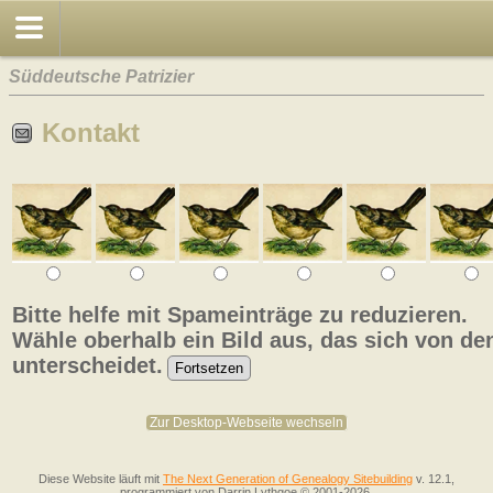
Süddeutsche Patrizier
Kontakt
Bitte helfe mit Spameinträge zu reduzieren.
Wähle oberhalb ein Bild aus, das sich von de
unterscheidet.
Zur Desktop-Webseite wechseln
Diese Website läuft mit
The Next Generation of Genealogy Sitebuilding
v. 12.1,
programmiert von Darrin Lythgoe © 2001-2026.