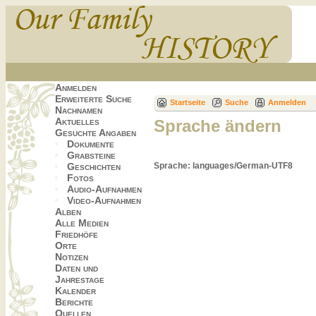
Anmelden
Erweiterte Suche
Startseite
Suche
Anmelden
Nachnamen
Aktuelles
Sprache ändern
Gesuchte Angaben
Dokumente
Grabsteine
Geschichten
Sprache: languages/German-UTF8
Fotos
Audio-Aufnahmen
Video-Aufnahmen
Alben
Alle Medien
Friedhöfe
Orte
Notizen
Daten und
Jahrestage
Kalender
Berichte
Quellen