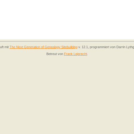
uft mit
The Next Generation of Genealogy Sitebuilding
v. 12.1, programmiert von Darrin Lyth
Betreut von
Frank Leiprecht
.