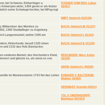
nn; bei Schwenn. Einhartinger u.
FUGGER VOM REH, Lukas
Antwerpen aktiv; 1494 geriet er als letzter
(I2451)
ielich seine Schwiegertochter, bei MFug isgt
WIRT, Heinrich (I22538)
g; Mitbesitzer des Marktes zu
BACH, Heinrich III. (I1337)
1362, 1360 Stadtpfleger zu Augsburg
eirich Langenmantel; wohnt 1309 am
BACH, Heinrich I. (I1341)
inken, Hinterkeule; besaß 1320 einen
BACH, Heinrich II. (I1339)
hen und 1332 das Holz Bannacker.
n seidenen Mantel; des Hochzeiters Kleid,
REHLINGER, Marx Anton
immert und glänzte es, als wenn es von
(I2428)
GROß, Heinrich I. (I5556)
Familie im Mannesstamm 1743 fiel das Lehen
EHINGER V. BALTZHEIM,
Walther (I2466)
HERWART, Gremlin (I2921)
YSL V. OBERNDORFF,
Matthäus (I20303)