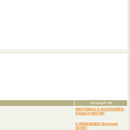
Verknüpft mit
PRÄTORIUS V. RICHTHOFEN,
Friedrich (I25130)
V. REHLINGEN, Raymund
(I5765)