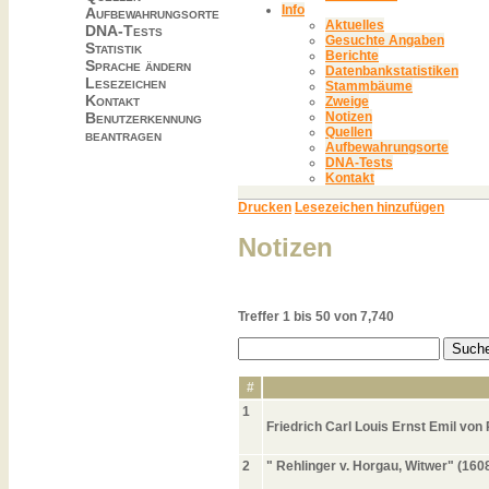
Info
Aufbewahrungsorte
Aktuelles
DNA-Tests
Gesuchte Angaben
Statistik
Berichte
Sprache ändern
Datenbankstatistiken
Lesezeichen
Stammbäume
Kontakt
Zweige
Benutzerkennung
Notizen
Quellen
beantragen
Aufbewahrungsorte
DNA-Tests
Kontakt
Drucken
Lesezeichen hinzufügen
Notizen
Treffer 1 bis 50 von 7,740
#
1
Friedrich Carl Louis Ernst Emil von
2
" Rehlinger v. Horgau, Witwer" (160