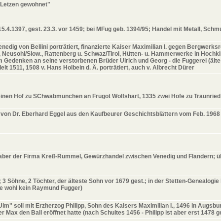
 Letzen gewohnet"
15.4.1397, gest. 23.3. vor 1459; bei MFug geb. 1394/95; Handel mit Metall, Sch
enedig von Bellini porträtiert, finanzierte Kaiser Maximilian I. gegen Bergwerk
, Neusohl/Slow., Rattenberg u. Schwaz/Tirol, Hütten- u. Hammerwerke in Hochkir
Gedenken an seine verstorbenen Brüder Ulrich und Georg - die Fuggerei (ältest
lt 1511, 1508 v. Hans Holbein d. Ä. porträtiert, auch v. Albrecht Dürer
inen Hof zu SChwabmünchen an Frügot Wolfshart, 1335 zwei Höfe zu Traunried a
von Dr. Eberhard Eggel aus den Kaufbeurer Geschichtsblättern vom Feb. 1968 
lhaber der Firma Kreß-Rummel, Gewürzhandel zwischen Venedig und Flandern; ü
 3 Söhne, 2 Töchter, der älteste Sohn vor 1679 gest.; in der Stetten-Genealogi
rte wohl kein Raymund Fugger)
lm" soll mit Erzherzog Philipp, Sohn des Kaisers Maximilian I., 1496 in Augsb
Max den Ball eröffnet hatte (nach Schultes 1456 - Philipp ist aber erst 1478 