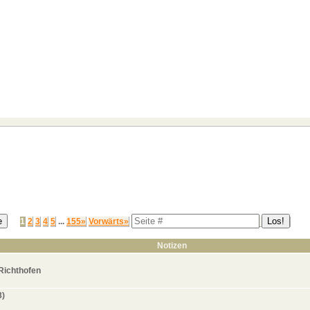
1
2
3
4
5
...
155»
Vorwärts»
Notizen
 Richthofen
8)