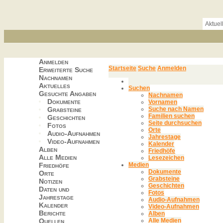
Aktuel
Anmelden
Startseite
Suche
Anmelden
Erweiterte Suche
Nachnamen
Aktuelles
Suchen
Gesuchte Angaben
Nachnamen
Dokumente
Vornamen
Grabsteine
Suche nach Namen
Familien suchen
Geschichten
Seite durchsuchen
Fotos
Orte
Audio-Aufnahmen
Jahrestage
Video-Aufnahmen
Kalender
Alben
Friedhöfe
Alle Medien
Lesezeichen
Friedhöfe
Medien
Dokumente
Orte
Grabsteine
Notizen
Geschichten
Daten und
Fotos
Jahrestage
Audio-Aufnahmen
Kalender
Video-Aufnahmen
Berichte
Alben
Quellen
Alle Medien