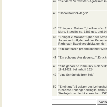
42
"die vierte Schwester (Agat) kam in
43
"Donausaurier-Jäger"
44
"Ehinger v. Mailand"; bei Hec-Ken 13
Marg. Stuedlin, ca. 1383 geb. und 1
45
"Ehinger v. Mailand"; gnt. "der St
Johannes Huß, der auf der Reise na
Rath nach Basel geschickt, um den
46
"ein kostbarer, prachtliebender Ma
47
"Ein schoene Auszlegung...", Druck
48
"eine geborene Pimmlin v. Reichertsh
19.4.1622, bei Imhoff 1624
49
"eine Schönheit ihrer Zeit"
50
"Eitelhans"; Besitzer des Leitersh
zunächst Anhänger Zwinglis, dann 15
Sterbejahr schlecht erkennbar: 15X