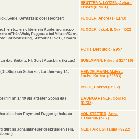
SEUTTER V. LÖTZEN, Johann
Erhard (I17881)
muck, Seide, Gewürzen; oder Hochzeit
FUGGER, Andreas (I1143)
srechte etc.; errichtete ein Kupfermonmopol
FUGGER, Jakob II. Graf (I522)
chen/Thür. Wald, Fuggerau bei Villach/Kärn.,
e Sozialsiedlung, Stiftsbrief 1521), erwarb
ROTH, Berchtold (I2957)
n das Spital z. Hl. Geist Augsburg (Kraus)
SUELMANN, Hilprant (I17416)
(Dr. Stephan Scherzer, Lärchenweg 14,
HEINZELMANN, Malvina
Louise Kathar. (I22583)
IMHOF, Conrad (I3507)
bernimmt 1449 als ältester Spohn das
BAUMGARTNER, Conrad
(I1733)
e hat sie einen Raymund Fugger geheiratet
VON STETTEN, Anna
Catharina (I507)
urg durchs Johannisfeuer gesprungen sein,
NEIDHART, Susanna (I9222)
geboren)