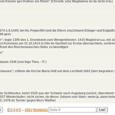
 ein Kloster gen Kolmar am Rhein" (Chronik; eine Magdalena ist da nicht erw.)
74-1.9.1449; bei ihr, Peiper/IGI sind die Eltern Jos/Johann Ehinger und Engla/Eu
446 gest.
ifter"; legte 1399 den 1. Grundstein zum Wengenkloster; 1415 Magistrat u.a. m
ch Konstanz am 31.10.1414 in Ulm im Gasthof zur Krone übernachtete, verbre
 Kauf den Reichenauischen Güter zu beendigen
nn"
datum 1546 (von Ingo Theo. - IT
)
ausen"; stiftete die Kirche Maria Hülf auf dem Lechfeld 1602 (dort begraben; Er
ofer Schlössles; kehrt 1525 aus der Schweiz nach Augsburg zurück; übernimmt 1
27 Wiedertäufer; nicht sicher, ob dieser Johann sein Vater; wenn ja, dann kei
3; 1478 im Turnier gegen Marx Walther
1
2
3
4
5
...
155»
Vorwärts»