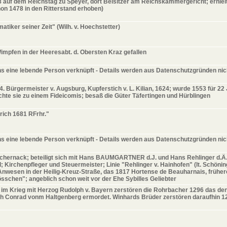
8 auf dem Reichstag zu Speyer, dort Beisitzer am Reichskammergericht; erhielt
hon 1478 in den Ritterstand erhoben)
tiker seiner Zeit" (Wilh. v. Hoechstetter)
Wimpfen in der Heeresabt. d. Obersten Kraz gefallen
s eine lebende Person verknüpft - Details werden aus Datenschutzgründen nic
4. Bürgermeister v. Augsburg, Kupferstich v. L. Kilian, 1624; wurde 1553 für 22
te sie zu einem Fideicomis; besaß die Güter Täfertingen und Hürblingen
rich 1681 RFrhr."
s eine lebende Person verknüpft - Details werden aus Datenschutzgründen nic
 Schernack; beteiligt sich mit Hans BAUMGARTNER d.J. und Hans Rehlinger d.Ä. 
; Kirchenpfleger und Steuermeister; Linie "Rehlinger v. Hainhofen" (lt. Schönin
Anwesen in der Heilig-Kreuz-Straße, das 1817 Hortense de Beauharnais, frühe
lösschen"; angeblich schon weit vor der Ehe Sybilles Geliebter
ch; im Krieg mit Herzog Rudolph v. Bayern zerstören die Rohrbacher 1296 das d
h Conrad vonm Haltgenberg ermordet. Winhards Brüder zerstören daraufhin 12