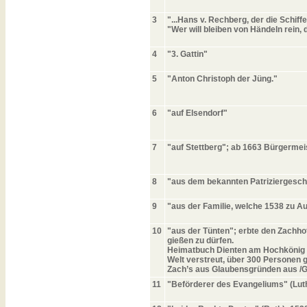
3
"...Hans v. Rechberg, der die Schi
"Wer will bleiben von Händeln rein,
4
"3. Gattin"
5
"Anton Christoph der Jüng."
6
"auf Elsendorf"
7
"auf Stettberg"; ab 1663 Bürgermei
8
"aus dem bekannten Patriziergeschl
9
"aus der Familie, welche 1538 zu 
10
"aus der Tünten"; erbte den Zachhof
gießen zu dürfen.
Heimatbuch Dienten am Hochkönig von
Welt verstreut, über 300 Personen 
Zach’s aus Glaubensgründen aus /Gr
11
"Beförderer des Evangeliums" (Luth