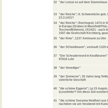
32
"der Letzut so auf dem Stammhaus
33
"der Reiche"; lt. Schwennicke geb. 
23.3.1431?
34
"der Reiche"; Reichsgraf, 1474 in V
in Europa (Gruben in Mansfeld/Thür.
Teschen/Böhmen), 1514/21 - auch im 
1507 die Grafschaft Kirchberg, geade
35
"der Rote", 1237 Amtmann zu Ulm
36
"der SChnellmann", verkauft 1329 e
37
"Der Schradermord in Keufbeuren" 
97816 Lohr
38
"der Venediger"
39
"der Zennerne"; 30 Jahre lang Tei
väterliche Geschäft
40
"die schöne Eggerin"; Lp 15 Augsb.;
(Lesefehler? Um diese Zeit existie
41
"die schöne Susanna Neidhart aus U
nachdem sie am Vorabend mit Kaiser 