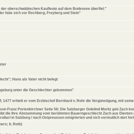
ffe der oberschwäbischen Kaufleute auf dem Bodensee überfiel."
 der hüte sich vor Rechberg, Freyberg und Stein"
ster
echt"; Hans als Vater nicht belegt
Augsburg unter die Geschlechter gekommen"
; 1477 erhielt er vom Erzbischof Bernhard v. Rohr die Vergünstigung, mit sein
 Franz Portenkirchner Seite 56: Die Salzburger Golelind Moritz geb Zach konnt
gibt die Ihre Abstammung vom berühmten Bauerngeschlecht Zach aus Dienten ab
oßarl in Salzburg / nach Ostpreussen emigrierten und sich vermutlich dort for
ers; lt. Roth)