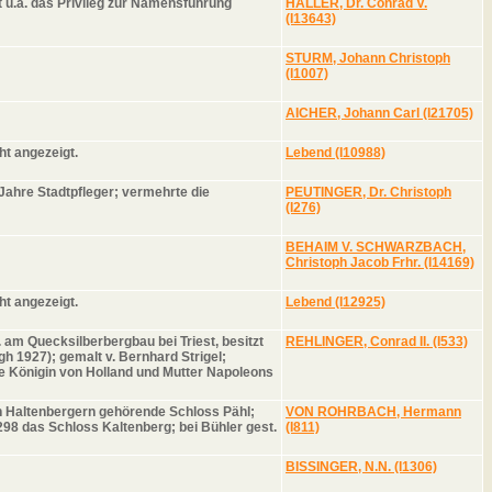
 u.a. das Privileg zur Namensführung
HALLER, Dr. Conrad V.
(I13643)
STURM, Johann Christoph
(I1007)
AICHER, Johann Carl (I21705)
ht angezeigt.
Lebend (I10988)
 Jahre Stadtpfleger; vermehrte die
PEUTINGER, Dr. Christoph
(I276)
BEHAIM V. SCHWARZBACH,
Christoph Jacob Frhr. (I14169)
ht angezeigt.
Lebend (I12925)
am Quecksilberbergbau bei Triest, besitzt
REHLINGER, Conrad II. (I533)
gh 1927); gemalt v. Bernhard Strigel;
re Königin von Holland und Mutter Napoleons
en Haltenbergern gehörende Schloss Pähl;
VON ROHRBACH, Hermann
98 das Schloss Kaltenberg; bei Bühler gest.
(I811)
BISSINGER, N.N. (I1306)