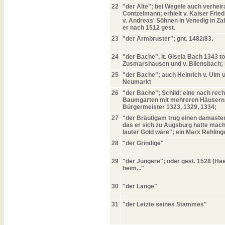
22
"der Alte"; bei Wegele auch verheir
Contzelmann; erhielt v. Kaiser Frie
v. Andreas' Söhnen in Venedig in Za
er nach 1512 gest.
23
"der Armbruster"; gnt. 1482/83.
24
"der Bache", lt. Gisela Bach 1343 to
Zusmarshausen und v. Bliensbach; l
25
"der Bache"; auch Heinrich v. Ulm u
Neumarkt
26
"der Bache"; Schild: eine nach rech
Baumgarten mit mehreren Häusern, e
Bürgermeister 1323, 1329, 1334;
27
"der Bräutigam trug einen damaste
das er sich zu Augsburg hatte mach
lauter Gold wäre"; ein Marx Rehlin
28
"der Grindige"
29
"der Jüngere"; oder gest. 1528 (H
heim..."
30
"der Lange"
31
"der Letzte seines Stammes"