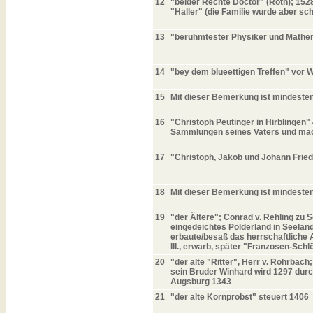
12
"beider Rechte Doctor" (Roth); 152
"Haller" (die Familie wurde aber sc
13
"berühmtester Physiker und Mathema
14
"bey dem blueettigen Treffen" vor 
15
Mit dieser Bemerkung ist mindesten
16
"Christoph Peutinger in Hirblingen" 
Sammlungen seines Vaters und mach
17
"Christoph, Jakob und Johann Fried
18
Mit dieser Bemerkung ist mindesten
19
"der Ältere"; Conrad v. Rehling zu
eingedeichtes Polderland in Seeland
erbaute/besaß das herrschaftliche 
III., erwarb, später "Franzosen-Sch
20
"der alte "Ritter", Herr v. Rohrba
sein Bruder Winhard wird 1297 durc
Augsburg 1343
21
"der alte Kornprobst" steuert 1406