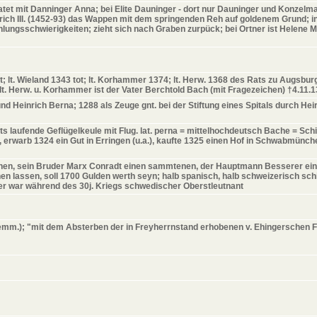
atet mit Danninger Anna; bei Elite Dauninger - dort nur Dauninger und Konzelma
drich III. (1452-93) das Wappen mit dem springenden Reh auf goldenem Grund; in 
hlungsschwierigkeiten; zieht sich nach Graben zurpück; bei Ortner ist Helene M
t; lt. Wieland 1343 tot; lt. Korhammer 1374; lt. Herw. 1368 des Rats zu Augsbur
t. Herw. u. Korhammer ist der Vater Berchtold Bach (mit Fragezeichen) †4.11.
nd Heinrich Berna; 1288 als Zeuge gnt. bei der Stiftung eines Spitals durch H
ts laufende Geflügelkeule mit Flug. lat. perna = mittelhochdeutsch Bache = Sch
rwarb 1324 ein Gut in Erringen (u.a.), kaufte 1325 einen Hof in Schwabmünc
nen, sein Bruder Marx Conradt einen sammtenen, der Hauptmann Besserer eine
en lassen, soll 1700 Gulden werth seyn; halb spanisch, halb schweizerisch sch
ger war während des 30j. Kriegs schwedischer Oberstleutnant
aemm.); "mit dem Absterben der in Freyherrnstand erhobenen v. Ehingerschen 