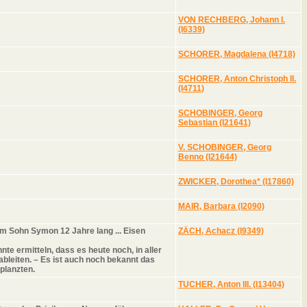
VON RECHBERG, Johann I.
(I6339)
SCHORER, Magdalena (I4718)
SCHORER, Anton Christoph II.
(I4711)
SCHOBINGER, Georg
Sebastian (I21641)
V. SCHOBINGER, Georg
Benno (I21644)
ZWICKER, Dorothea* (I17860)
MAIR, Barbara (I2090)
em Sohn Symon 12 Jahre lang ... Eisen
ZÄCH, Achacz (I9349)
e ermitteln, dass es heute noch, in aller
leiten. – Es ist auch noch bekannt das
tplanzten.
TUCHER, Anton III. (I13404)