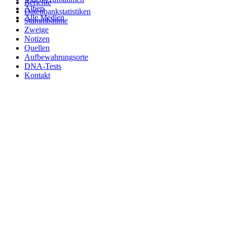
Berichte
Alben
Datenbankstatistiken
Alle Medien
Stammbäume
Zweige
Notizen
Quellen
Aufbewahrungsorte
DNA-Tests
Kontakt