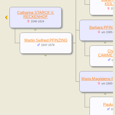
KEIL
15
Catharina STARCK V.
RECKENHOF
1546-1624
Barbara PFIN
um 1585-
Martin Seifried PFINZING
1547-1579
Chri
CAMMER
um
Maria Magdalena 
um 1600-
Paulu
16