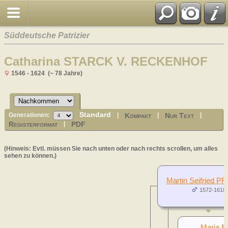
Süddeutsche Patrizier
Catharina STARCK V. RECKENHOF
1546 - 1624 (~ 78 Jahre)
Standard
Kompakt
Nur Text
Generationen:
|
|
|
Registerformat
PDF
|
(Hinweis: Evtl. müssen Sie nach unten oder nach rechts scrollen, um alles
sehen zu können.)
Martin Seifried P
1572-1618
Maria M