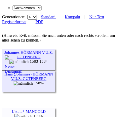
Generationen:
Standard
|
Kompakt
|
Nur Text
|
Registerformat
|
PDF
(Hinweis: Evtl. müssen Sie nach unten oder nach rechts scrollen, um
alles sehen zu können.)
Johannes HÖRMANN V.U.Z.
GUTENBERG
1583-1584
Hans (Johannes) HÖRMANN
V.U.Z. GUTENBERG
1589-
Ursula* MANGOLD
1590-