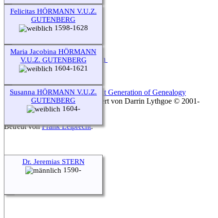
Felicitas HÖRMANN V.U.Z.
GUTENBERG
1598-1628
Maria Jacobina HÖRMANN
Zur Desktop-Webseite wechseln
V.U.Z. GUTENBERG
1604-1621
Diese Website läuft mit
Susanna HÖRMANN V.U.Z.
The Next Generation of Genealogy
GUTENBERG
Sitebuilding
v. 12.1, programmiert von Darrin Lythgoe © 2001-
1604-
2026.
Betreut von
Frank Leiprecht
.
Dr. Jeremias STERN
1590-