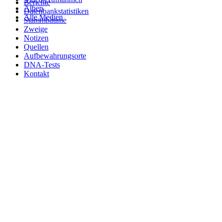
Berichte
Alben
Datenbankstatistiken
Alle Medien
Stammbäume
Zweige
Notizen
Quellen
Aufbewahrungsorte
DNA-Tests
Kontakt