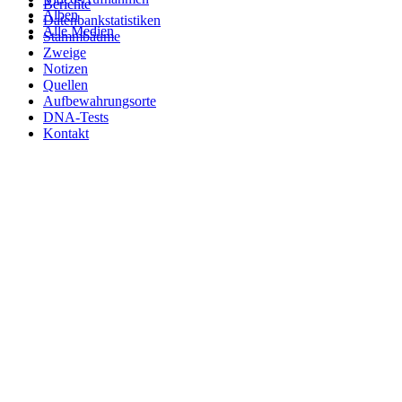
Berichte
Alben
Datenbankstatistiken
Alle Medien
Stammbäume
Zweige
Notizen
Quellen
Aufbewahrungsorte
DNA-Tests
Kontakt