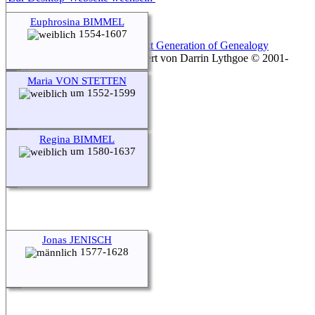
Euphrosina BIMMEL
1554-1607
Diese Website läuft mit
The Next Generation of Genealogy
Sitebuilding
v. 12.1, programmiert von Darrin Lythgoe © 2001-
2026.
Maria VON STETTEN
um 1552-1599
Betreut von
Frank Leiprecht
.
Regina BIMMEL
um 1580-1637
Jonas JENISCH
1577-1628