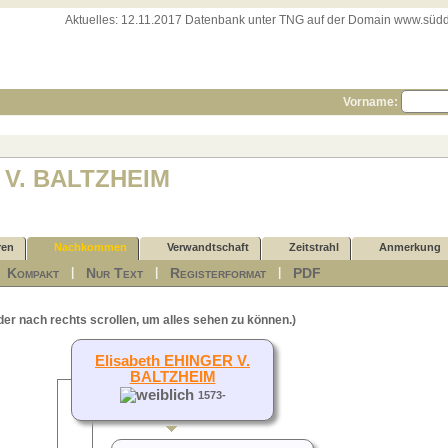
Aktuelles:
12.11.2017 Datenbank unter TNG auf der Domain www.süddeut
Vorname:
 V. BALTZHEIM
ren
Nachkommen
Verwandtschaft
Zeitstrahl
Anmerkung
Kompakt
Nur Text
Registerformat
PDF
|
|
|
|
der nach rechts scrollen, um alles sehen zu können.)
Elisabeth EHINGER V.
BALTZHEIM
1573-