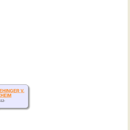
 EHINGER V.
ZHEIM
612-