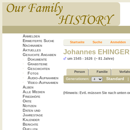
Anmelden
Erweiterte Suche
Startseite
Suche
Anmelden
Nachnamen
Aktuelles
Johannes EHINGER
Gesuchte Angaben
um 1545 - 1626 (~ 81 Jahre)
Dokumente
Grabsteine
Geschichten
Person
Familie
Vorfah
Fotos
Audio-Aufnahmen
Standard
Generationen:
Video-Aufnahmen
Alben
Alle Medien
(Hinweis: Evtl. müssen Sie nach unten o
Friedhöfe
Orte
Notizen
Daten und
Jahrestage
Kalender
Berichte
Quellen