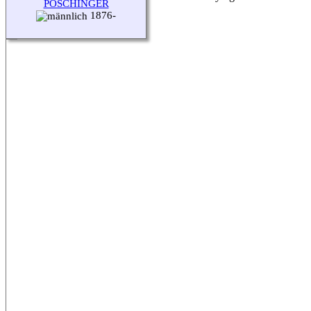
POSCHINGER
2026.
1876-
Betreut von
Frank Leiprecht
.