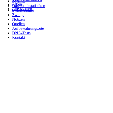
Berichte
Alben
Datenbankstatistiken
Alle Medien
Stammbäume
Zweige
Notizen
Quellen
Aufbewahrungsorte
DNA-Tests
Kontakt