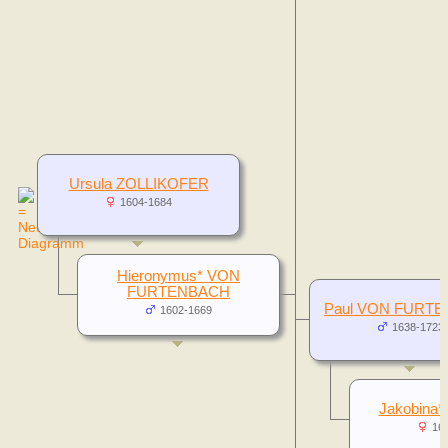
Ursula ZOLLIKOFER
1604-1684
Hieronymus* VON
FURTENBACH
Paul VON FURT
1602-1669
1638-1723
Jakobina
16