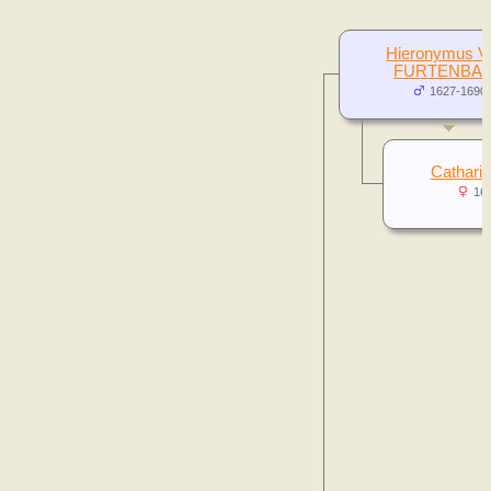
Hieronymus 
FURTENBA
1627-1690
Cathari
16