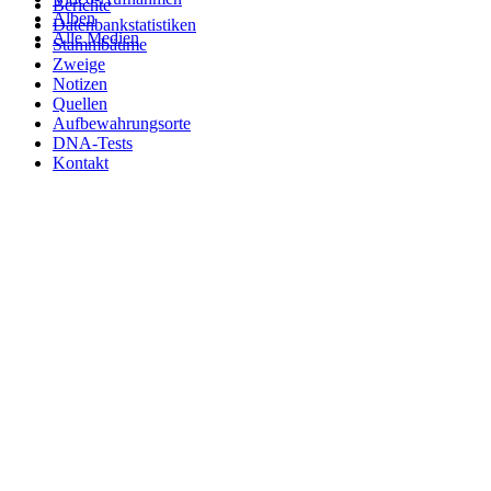
Berichte
Alben
Datenbankstatistiken
Alle Medien
Stammbäume
Zweige
Notizen
Quellen
Aufbewahrungsorte
DNA-Tests
Kontakt