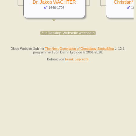
Dr. Jakob WACHTER
Christian
1646-1708
16
Zur Desktop-Webseite wechseln
Diese Website läuft mit
The Next Generation of Genealogy Sitebuilding
v. 12.1,
programmiert von Darrin Lythgoe © 2001-2026.
Betreut von
Frank Leiprecht
.