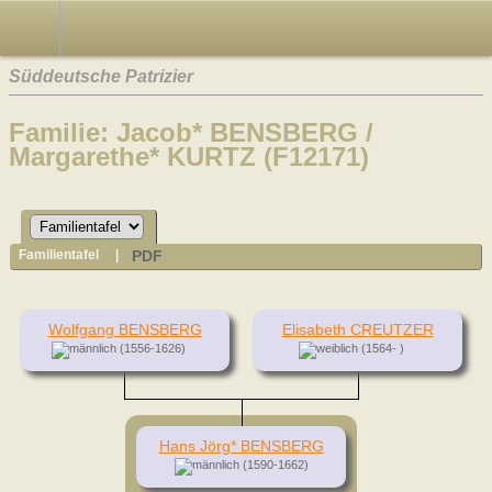
Süddeutsche Patrizier
Familie: Jacob* BENSBERG /
Margarethe* KURTZ (F12171)
PDF
Familientafel
|
Wolfgang BENSBERG
Elisabeth CREUTZER
(1556-1626)
(1564- )
Hans Jörg* BENSBERG
(1590-1662)