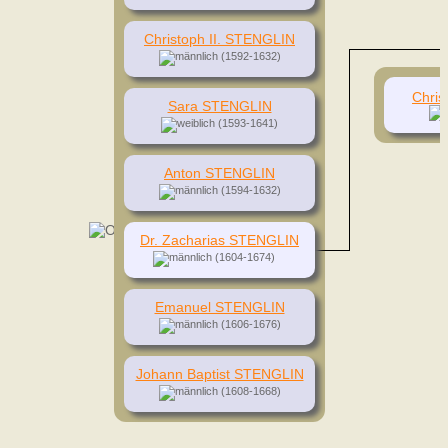
Christoph II. STENGLIN
(1592-1632)
Chri
Sara STENGLIN
(1593-1641)
Anton STENGLIN
(1594-1632)
Dr. Zacharias STENGLIN
(1604-1674)
Emanuel STENGLIN
(1606-1676)
Johann Baptist STENGLIN
(1608-1668)