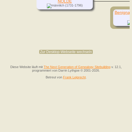
NOLDE
(1731-1796)
Benigna 
Zur Desktop-Webseite wechseln
Diese Website läuft mit
The Next Generation of Genealogy Sitebuilding
v. 12.1,
programmiert von Darrin Lythgoe © 2001-2026.
Betreut von
Frank Leiprecht
.