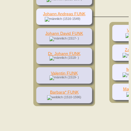
Johann Andreas FUNK
(1516-1549)
Va
Johann David FUNK
(1517- )
Za
Dr. Johann FUNK
(1518- )
Me
Valentin FUNK
(1519- )
Mag
Barbara* FUNK
(1510-1596)