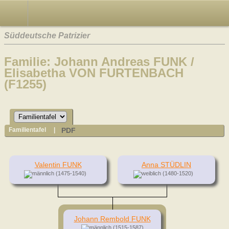
Süddeutsche Patrizier
Familie: Johann Andreas FUNK /
Elisabetha VON FURTENBACH
(F1255)
PDF
Familientafel
|
Valentin FUNK
Anna STÜDLIN
(1475-1540)
(1480-1520)
Johann Rembold FUNK
(1515-1587)