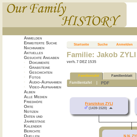
Anmelden
Erweiterte Suche
Startseite
Suche
Anmelden
Nachnamen
Aktuelles
Familie: Jakob ZYL
Gesuchte Angaben
verh. 7 DEZ 1535
Dokumente
Grabsteine
Geschichten
Familientafel
Familienblatt
Fotos
Audio-Aufnahmen
PDF
Familientafel
|
Video-Aufnahmen
Alben
Alle Medien
Friedhöfe
Franziskus ZYLI
Orte
(1439-1520)
Notizen
Daten und
Jahrestage
Kalender
Berichte
Quellen
N.N. ZY