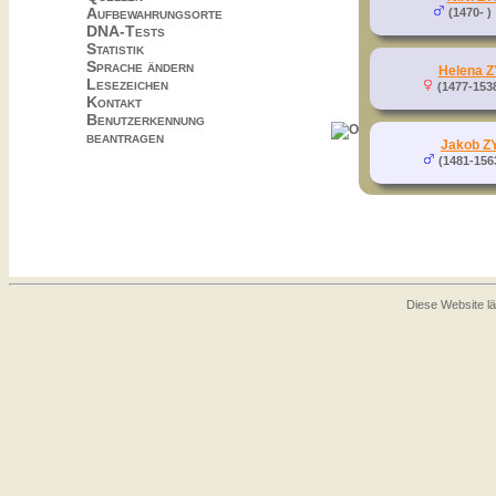
Aufbewahrungsorte
(1470- )
DNA-Tests
Statistik
Sprache ändern
Helena Z
Lesezeichen
(1477-153
Kontakt
Benutzerkennung
beantragen
Jakob Z
(1481-156
Diese Website lä