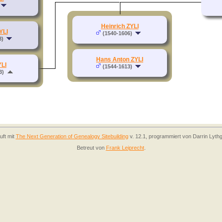
Heinrich ZYLI
YLI
(1540-1606)
8)
Hans Anton ZYLI
YLI
(1544-1613)
3)
uft mit
The Next Generation of Genealogy Sitebuilding
v. 12.1, programmiert von Darrin Lyth
Betreut von
Frank Leiprecht
.