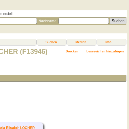
 erstellt
Nachname:
Suchen
Medien
Info
OCHER (F13946)
Drucken
Lesezeichen hinzufügen
ria Elisabth LOCHER