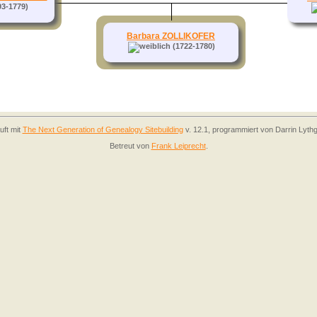
3-1779)
Barbara ZOLLIKOFER
(1722-1780)
uft mit
The Next Generation of Genealogy Sitebuilding
v. 12.1, programmiert von Darrin Lyth
Betreut von
Frank Leiprecht
.