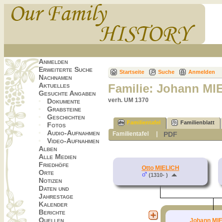
Anmelden
Erweiterte Suche
Startseite
Suche
Anmelden
Nachnamen
Aktuelles
Familie: Johann MI
Gesuchte Angaben
verh. UM 1370
Dokumente
Grabsteine
Geschichten
Familientafel
Familienblatt
Fotos
Audio-Aufnahmen
PDF
Familientafel
|
Video-Aufnahmen
Alben
Alle Medien
Friedhöfe
Otto MIELICH
Orte
(1310- )
Notizen
Daten und
Jahrestage
Kalender
Berichte
Quellen
Johann MI