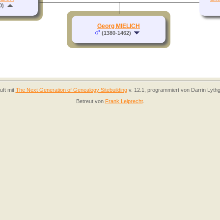
0)
Georg MIELICH
(1380-1462)
uft mit
The Next Generation of Genealogy Sitebuilding
v. 12.1, programmiert von Darrin Lyth
Betreut von
Frank Leiprecht
.