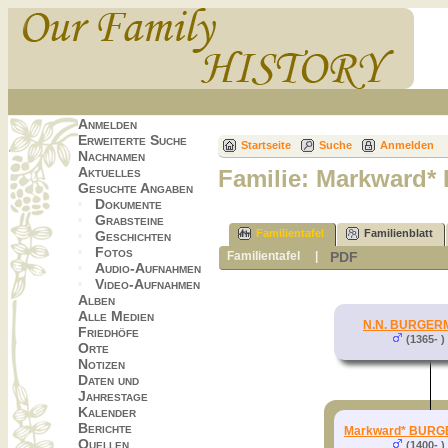
Anmelden
Erweiterte Suche
Startseite
Suche
Anmelden
Nachnamen
Aktuelles
Familie: Markward
Gesuchte Angaben
Dokumente
Grabsteine
Familientafel
Familienblatt
Geschichten
Fotos
PDF
Familientafel
|
Audio-Aufnahmen
Video-Aufnahmen
Alben
Alle Medien
N.N. BURGER
Friedhöfe
(1365- )
Orte
Notizen
Daten und
Jahrestage
Kalender
Berichte
Markward* BUR
Quellen
(1400- )