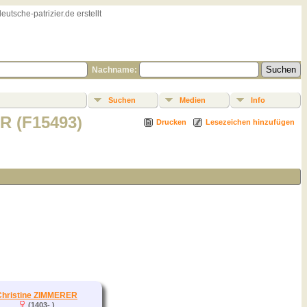
sche-patrizier.de erstellt
Nachname:
Suchen
Medien
Info
R (F15493)
Drucken
Lesezeichen hinzufügen
Christine ZIMMERER
(1403- )