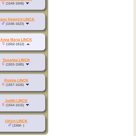
(1549-1608)
ans Heinrich LINCK
(1546-1623)
Anna Maria LINCK
(1552-1612)
Susanna LINCK
(1553-1585)
Rosina LINCK
(1557-1626)
Judith LINCK
(1554-1615)
Ulrich LINCK
(1566- )