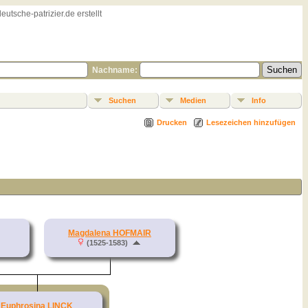
sche-patrizier.de erstellt
Nachname:
Suchen
Medien
Info
Drucken
Lesezeichen hinzufügen
Magdalena HOFMAIR
(1525-1583)
Euphrosina LINCK