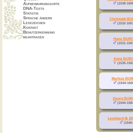
Aufbewahrungsorte
(1538-160
DNA-Tests
Statistik
Sprache ändern
Christoph B
Lesezeichen
(1532-160
Kontakt
Benutzerkennung
beantragen
Hans BUR
(1531-159
Anna BUR
(1535-159
Markus BU
(1544-160
Georg BU
(1544-158
Leonhard III.
(1540-