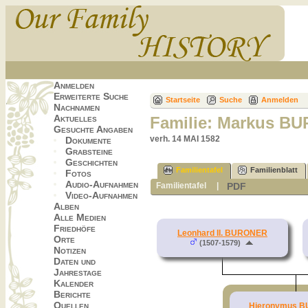
Anmelden
Erweiterte Suche
Startseite
Suche
Anmelden
Nachnamen
Aktuelles
Familie: Markus BU
Gesuchte Angaben
verh. 14 MAI 1582
Dokumente
Grabsteine
Geschichten
Familientafel
Familienblatt
Fotos
Audio-Aufnahmen
PDF
Familientafel
|
Video-Aufnahmen
Alben
Alle Medien
Friedhöfe
Leonhard II. BURONER
Orte
(1507-1579)
Notizen
Daten und
Jahrestage
Kalender
Berichte
Quellen
Hieronymus 