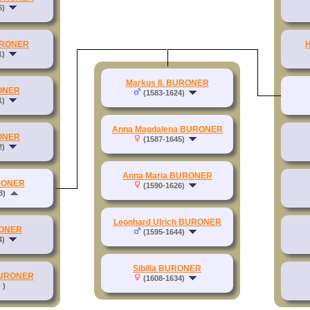
6)
URONER
H
1)
Markus II. BURONER
ONER
(1583-1624)
1)
Anna Magdalena BURONER
ONER
(1587-1645)
2)
Anna Maria BURONER
RONER
(1590-1626)
8)
Leonhard Ulrich BURONER
RONER
(1595-1644)
4)
Sibilla BURONER
 BURONER
(1608-1634)
 )