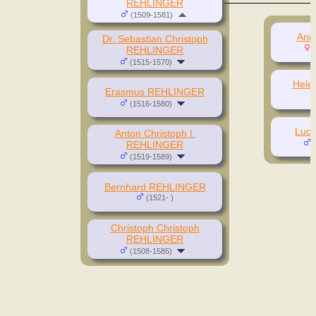
REHLINGER
(1509-1581)
Ann
Dr. Sebastian Christoph
REHLINGER
(
(1515-1570)
Hele
Erasmus REHLINGER
(1516-1580)
Luc
Anton Christoph I.
REHLINGER
(
(1519-1589)
Bernhard REHLINGER
(1521- )
Christoph Christoph
REHLINGER
(1508-1585)