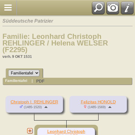
Süddeutsche Patrizier
Familie: Leonhard Christoph
REHLINGER / Helena WELSER
(F2295)
verh. 9 OKT 1531
PDF
Familientafel
|
Christoph I. REHLINGER
Felizitas HONOLD
(1485-1520)
(1485-1569)
Leonhard Christoph