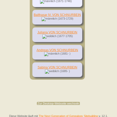
(1671-1746)
Balthasar IV. VON SCHNURBEIN
(1673-1729)
Juliana VON SCHNURBEIN
(1677-1705)
Andreas VON SCHNURBEIN
(1681- )
Sabina VON SCHNURBEIN
(1685- )
Zur Desktop-Webseite wechseln
Diese Website läuft mit
The Next Generation of Genealogy Sitebuilding
v. 12.1,