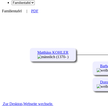
Familientafel
|
PDF
Matthäus KOHLER
(1370- )
Bar
Dor
Zur Desktop-Webseite wechseln