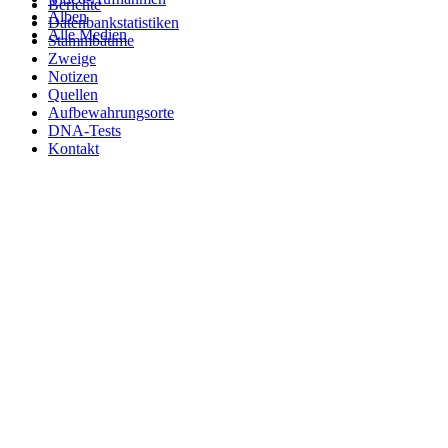
Berichte
Alben
Datenbankstatistiken
Alle Medien
Stammbäume
Zweige
Notizen
Quellen
Aufbewahrungsorte
DNA-Tests
Kontakt