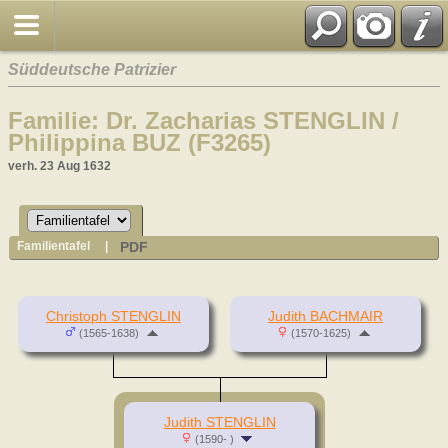
Süddeutsche Patrizier
Familie: Dr. Zacharias STENGLIN /
Philippina BUZ (F3265)
verh. 23 Aug 1632
PDF
Familientafel
|
Christoph STENGLIN
Judith BACHMAIR
(1565-1638)
(1570-1625)
Judith STENGLIN
(1590- )