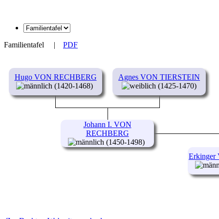
Familientafel
|
PDF
Hugo VON RECHBERG
Agnes VON TIERSTEIN
(1420-1468)
(1425-1470)
Johann I. VON
RECHBERG
(1450-1498)
Erking