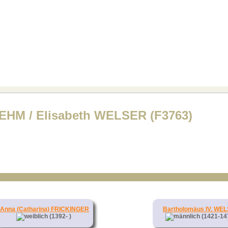
REHM / Elisabeth WELSER (F3763)
Anna (Catharina) FRICKINGER
Bartholomäus IV. WE
(1392- )
(1421-14