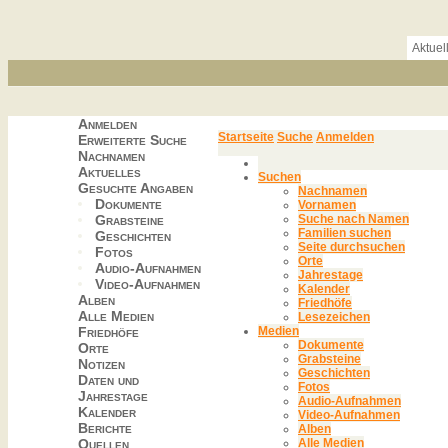
Aktuel
Anmelden
Startseite
Suche
Anmelden
Erweiterte Suche
Nachnamen
Aktuelles
Suchen
Gesuchte Angaben
Nachnamen
Dokumente
Vornamen
Grabsteine
Suche nach Namen
Familien suchen
Geschichten
Seite durchsuchen
Fotos
Orte
Audio-Aufnahmen
Jahrestage
Video-Aufnahmen
Kalender
Alben
Friedhöfe
Alle Medien
Lesezeichen
Friedhöfe
Medien
Dokumente
Orte
Grabsteine
Notizen
Geschichten
Daten und
Fotos
Jahrestage
Audio-Aufnahmen
Kalender
Video-Aufnahmen
Berichte
Alben
Quellen
Alle Medien