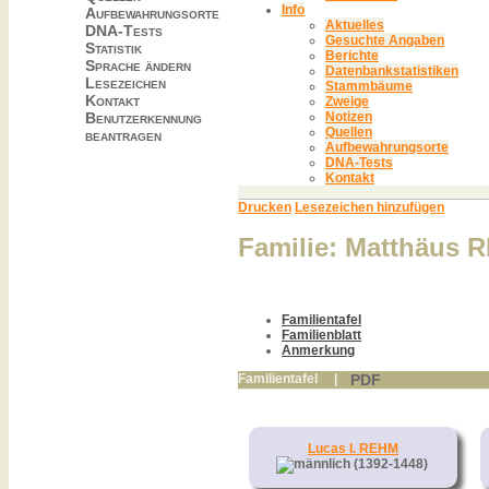
Info
Aufbewahrungsorte
Aktuelles
DNA-Tests
Gesuchte Angaben
Statistik
Berichte
Sprache ändern
Datenbankstatistiken
Lesezeichen
Stammbäume
Kontakt
Zweige
Benutzerkennung
Notizen
Quellen
beantragen
Aufbewahrungsorte
DNA-Tests
Kontakt
Drucken
Lesezeichen hinzufügen
Familie: Matthäus 
Familientafel
Familienblatt
Anmerkung
PDF
Familientafel
|
Lucas I. REHM
(1392-1448)