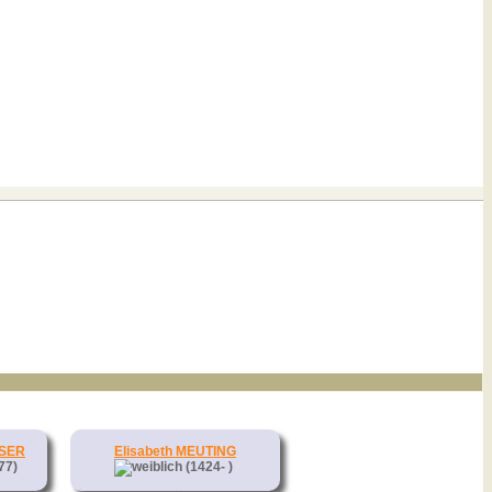
LSER
Elisabeth MEUTING
77)
(1424- )