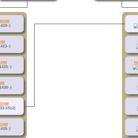
 REHM
420- )
EHM
423- )
EHM
H
1425- )
HM
1430- )
REHM
33-1512)
REHM
435- )