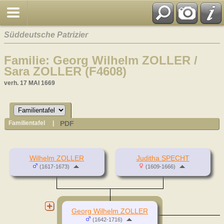
Süddeutsche Patrizier
Familie: Georg Wilhelm ZOLLER /
Sara ZOLLER (F4608)
verh. 17 MAI 1669
PDF
Familientafel
|
Wilhelm ZOLLER
Juditha SPECHT
(1617-1673)
(1609-1666)
Georg Wilhelm ZOLLER
(1642-1716)