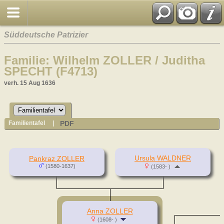
Süddeutsche Patrizier
Familie: Wilhelm ZOLLER / Juditha
SPECHT (F4713)
verh. 15 Aug 1636
PDF
Familientafel
|
Ursula WALDNER
Pankraz ZOLLER
(1580-1637)
(1583- )
Anna ZOLLER
(1608- )