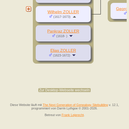
Georg
Wilhelm ZOLLER
(
(1617-1673)
Pankraz ZOLLER
(1618- )
Elias ZOLLER
(1623-1672)
Zur Desktop-Webseite wechseln
Diese Website läuft mit
The Next Generation of Genealogy Sitebuilding
v. 12.1,
programmiert von Darrin Lythgoe © 2001-2026.
Betreut von
Frank Leiprecht
.